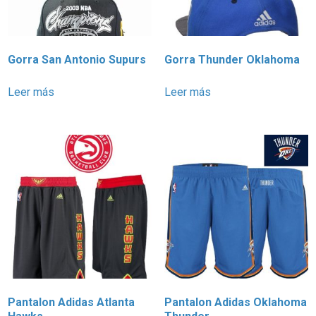
Gorra San Antonio Supurs
Gorra Thunder Oklahoma
Leer más
Leer más
Pantalon Adidas Atlanta
Pantalon Adidas Oklahoma