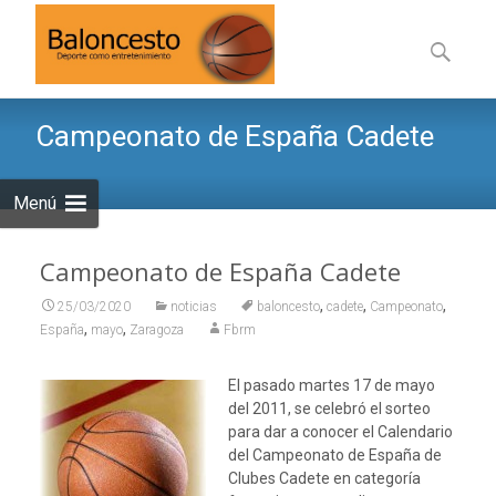
Saltar
al
Buscar:
contenid
Campeonato de España Cadete
Menú
Campeonato de España Cadete
,
,
,
25/03/2020
noticias
baloncesto
cadete
Campeonato
,
,
España
mayo
Zaragoza
Fbrm
El pasado martes 17 de mayo
del 2011, se celebró el sorteo
para dar a conocer el Calendario
del Campeonato de España de
Clubes Cadete en categoría