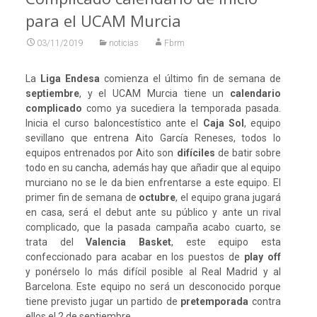
para el UCAM Murcia
03/11/2019
noticias
Fbrm
La
Liga Endesa
comienza el último fin de semana de
septiembre
, y el UCAM Murcia tiene un
calendario
complicado
como ya sucediera la temporada pasada.
Inicia el curso baloncestístico ante el
Caja
Sol
, equipo
sevillano que entrena Aito García Reneses, todos lo
equipos entrenados por Aito son
difíciles
de batir sobre
todo en su cancha, además hay que añadir que al equipo
murciano no se le da bien enfrentarse a este equipo. El
primer fin de semana de
octubre
, el equipo grana jugará
en casa, será el debut ante su público y ante un rival
complicado, que la pasada campaña acabo cuarto, se
trata del
Valencia
Basket
, este equipo esta
confeccionado para acabar en los puestos de
play off
y ponérselo lo más difícil posible al Real Madrid y al
Barcelona. Este equipo no será un desconocido porque
tiene previsto jugar un partido de
pretemporada
contra
ellos el 2 de septiembre.