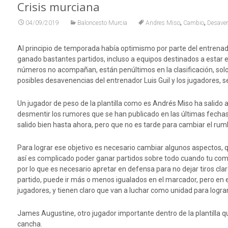
Crisis murciana
,
,
04/09/2019
Baloncesto Murcia
Andres Miso
Cambio
Desaven
Al principio de temporada había optimismo por parte del entrenado
ganado bastantes partidos, incluso a equipos destinados a estar en
números no acompañan, están penúltimos en la clasificación, solo
posibles desavenencias del entrenador Luis Guil y los jugadores,
Un jugador de peso de la plantilla como es Andrés Miso ha salido
desmentir los rumores que se han publicado en las últimas fechas 
salido bien hasta ahora, pero que no es tarde para cambiar el rum
Para lograr ese objetivo es necesario cambiar algunos aspectos, qu
así es complicado poder ganar partidos sobre todo cuando tu como
por lo que es necesario apretar en defensa para no dejar tiros cla
partido, puede ir más o menos igualados en el marcador, pero en el
jugadores, y tienen claro que van a luchar como unidad para logra
James Augustine, otro jugador importante dentro de la plantilla qu
cancha.