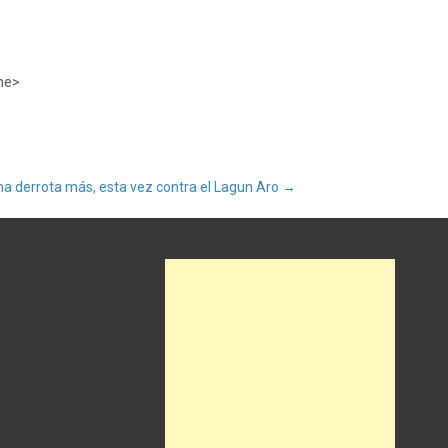
me>
na derrota más, esta vez contra el Lagun Aro
→