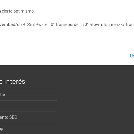
n cierto optimismo.
m/embed/qlzBfSmIjPw?rel=0″ frameborder=»0″ allowfullscreen></ifra
U
e interés
che
iento SEO
ip