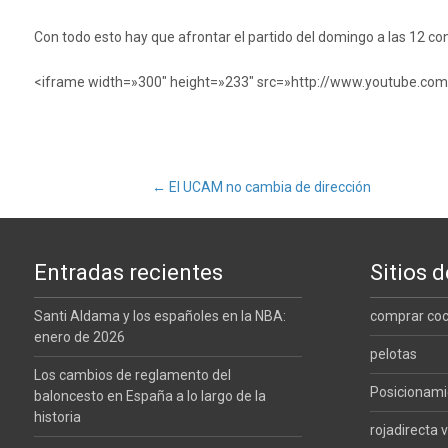
Con todo esto hay que afrontar el partido del domingo a las 12 co
<iframe width=»300″ height=»233″ src=»http://www.youtube.co
Navegación
←
El UCAM no cambia de dirección
de
Entradas recientes
Sitios d
entradas
Santi Aldama y los españoles en la NBA:
comprar co
enero de 2026
pelotas
Los cambios de reglamento del
Posicionam
baloncesto en España a lo largo de la
historia
rojadirecta v