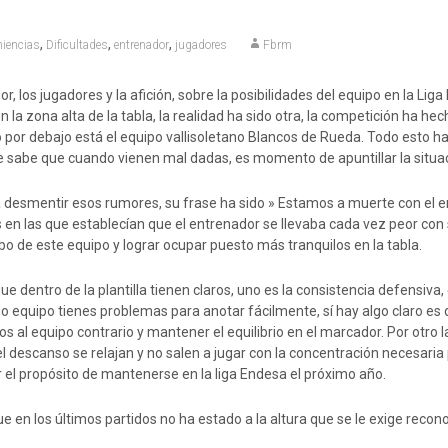
,
,
,
iencias
Dificultades
entrenador
jugadores
Fbrm
r, los jugadores y la afición, sobre la posibilidades del equipo en la L
 la zona alta de la tabla, la realidad ha sido otra, la competición ha he
 por debajo está el equipo vallisoletano Blancos de Rueda. Todo esto h
 se sabe que cuando vienen mal dadas, es momento de apuntillar la situ
 a desmentir esos rumores, su frase ha sido » Estamos a muerte con el e
en las que establecían que el entrenador se llevaba cada vez peor con 
bo de este equipo y lograr ocupar puesto más tranquilos en la tabla.
e dentro de la plantilla tienen claros, uno es la consistencia defensiv
 equipo tienes problemas para anotar fácilmente, sí hay algo claro es 
ros al equipo contrario y mantener el equilibrio en el marcador. Por otro
 descanso se relajan y no salen a jugar con la concentración necesaria p
r el propósito de mantenerse en la liga Endesa el próximo año.
e en los últimos partidos no ha estado a la altura que se le exige recon