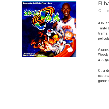
El b
13/1
A lo la
Tanto e
trama 
películ
A prin
Woody 
a su gr
Otra d
escena
ganar a