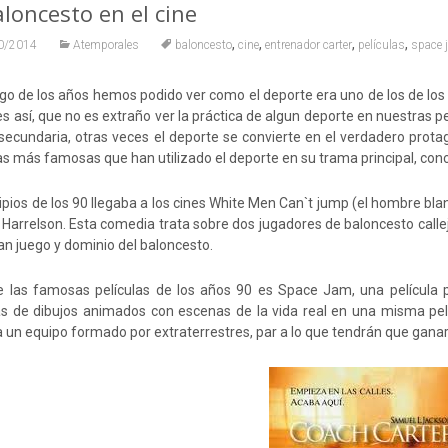
aloncesto en el cine
,
,
,
,
0/2014
Atemporales
baloncesto
cine
entrenador carter
películas
space 
rgo de los años hemos podido ver como el deporte era uno de los de los r
s así, que no es extraño ver la práctica de algun deporte en nuestras p
secundaria, otras veces el deporte se convierte en el verdadero prota
as más famosas que han utilizado el deporte en su trama principal, con
cipios de los 90 llegaba a los cines White Men Can`t jump (el hombre b
Harrelson. Esta comedia trata sobre dos jugadores de baloncesto callej
an juego y dominio del baloncesto.
e las famosas películas de los años 90 es Space Jam, una película 
s de dibujos animados con escenas de la vida real en una misma pelíc
 un equipo formado por extraterrestres, par a lo que tendrán que ganar 