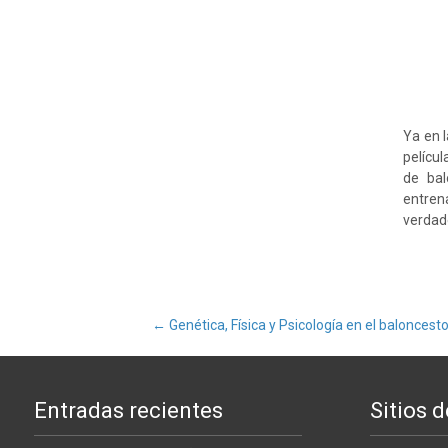
Ya en 
películ
de bal
entren
verdad
Navegación
←
Genética, Física y Psicología en el baloncest
de
Entradas recientes
Sitios d