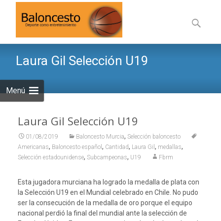
Saltar
al
Buscar:
contenid
Laura Gil Selección U19
Menú
Laura Gil Selección U19
,
01/08/2019
Baloncesto Murcia
Selección baloncesto
,
,
,
,
,
Americanas
Baloncesto español
Cantidad
Laura Gil
medallas
,
,
Selección estadounidense
Subcampeonas
U19
Fbrm
Esta jugadora murciana ha logrado la medalla de plata con
la Selección U19 en el Mundial celebrado en Chile. No pudo
ser la consecución de la medalla de oro porque el equipo
nacional perdió la final del mundial ante la selección de