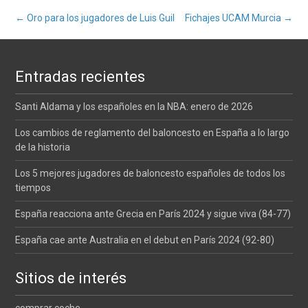
Navegación
←
Oro para los jugadores de Luis Guil
Fichajes UCAM Murcia
→
de
Entradas recientes
entradas
Santi Aldama y los españoles en la NBA: enero de 2026
Los cambios de reglamento del baloncesto en España a lo largo
de la historia
Los 5 mejores jugadores de baloncesto españoles de todos los
tiempos
España reacciona ante Grecia en París 2024 y sigue viva (84-77)
España cae ante Australia en el debut en París 2024 (92-80)
Sitios de interés