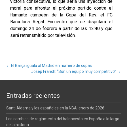
victoria consecutiva, lo que sería una inyección de
moral para afrontar el próximo partido contra el
flamante campeón de la Copa del Rey: el FC
Barcelona Regal. Encuentro que se disputará el
domingo 24 de febrero a partir de las 12:40 y que
será retransmitido por televisión.
Navegación
←
El Barça iguala al Madrid en número de copas
Josep Franch: “Son un equipo muy competitivo”
→
de
Entradas recientes
entradas
Santi Aldama y los españoles en la NBA: enero de 2026
Los cambios de reglamento del baloncesto en España a lo largo
de la historia