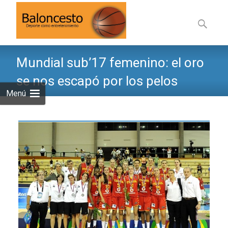
Saltar
al
Buscar:
contenid
Mundial sub’17 femenino: el oro
se nos escapó por los pelos
Menú