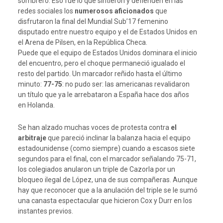
sombrero. Eso fue lo que sintieron y defienden en las
redes sociales los
numerosos aficionados
que
disfrutaron la final del Mundial Sub’17 femenino
disputado entre nuestro equipo y el de Estados Unidos en
el Arena de Pilsen, en la República Checa.
Puede que el equipo de Estados Unidos dominara el inicio
del encuentro, pero el choque permaneció igualado el
resto del partido. Un marcador reñido hasta el último
minuto:
77-75
: no pudo ser: las americanas revalidaron
un título que ya le arrebataron a España hace dos años
en Holanda.
Se han alzado muchas voces de protesta contra
el
arbitraje
que pareció inclinar la balanza hacia el equipo
estadounidense (como siempre) cuando a escasos siete
segundos para el final, con el marcador señalando 75-71,
los colegiados anularon un triple de Cazorla por un
bloqueo ilegal de López, una de sus compañeras. Aunque
hay que reconocer que a la anulación del triple se le sumó
una canasta espectacular que hicieron Cox y Durr en los
instantes previos.