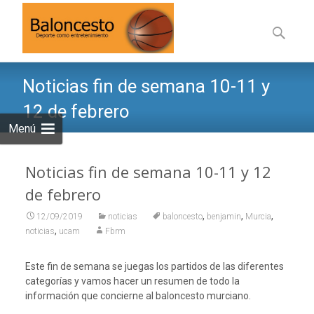
Saltar
al
Buscar:
contenid
Noticias fin de semana 10-11 y
12 de febrero
Menú
Noticias fin de semana 10-11 y 12
de febrero
,
,
,
12/09/2019
noticias
baloncesto
benjamin
Murcia
,
noticias
ucam
Fbrm
Este fin de semana se juegas los partidos de las diferentes
categorías y vamos hacer un resumen de todo la
información que concierne al baloncesto murciano.