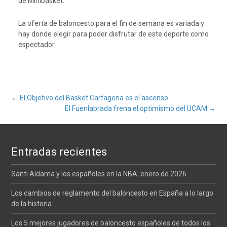
de Minibasket.
La oferta de baloncesto para el fin de semana es variada y
hay donde elegir para poder disfrutar de este deporte como
espectador.
Navegación
←
El Objetivo del Basket Cartagena es el ascenso
El Fuenlabrada frena el optimismo del UCAM
→
de
Entradas recientes
entradas
Santi Aldama y los españoles en la NBA: enero de 2026
Los cambios de reglamento del baloncesto en España a lo largo
de la historia
Los 5 mejores jugadores de baloncesto españoles de todos los