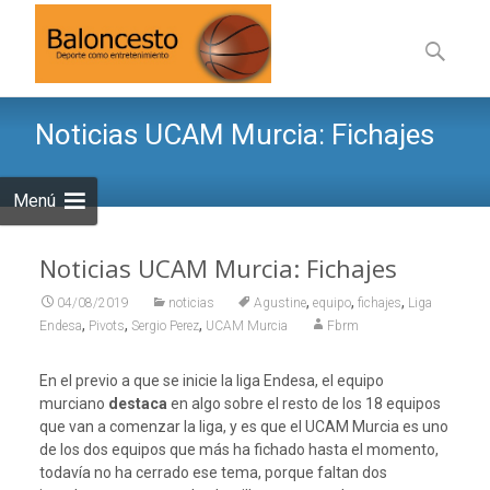
Saltar
al
Buscar:
contenid
Noticias UCAM Murcia: Fichajes
Menú
Noticias UCAM Murcia: Fichajes
,
,
,
04/08/2019
noticias
Agustine
equipo
fichajes
Liga
,
,
,
Endesa
Pivots
Sergio Perez
UCAM Murcia
Fbrm
En el previo a que se inicie la liga Endesa, el equipo
murciano
destaca
en algo sobre el resto de los 18 equipos
que van a comenzar la liga, y es que el UCAM Murcia es uno
de los dos equipos que más ha fichado hasta el momento,
todavía no ha cerrado ese tema, porque faltan dos