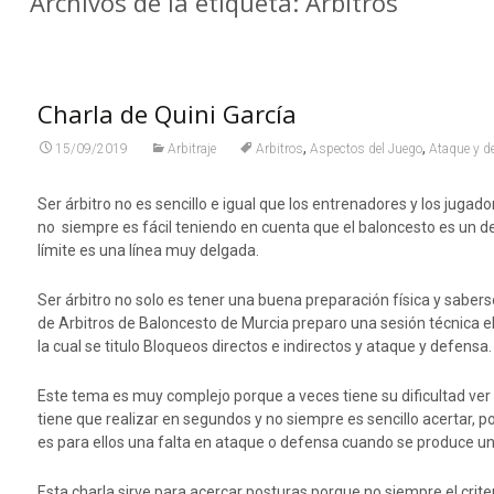
Archivos de la etiqueta: Arbitros
Charla de Quini García
,
,
15/09/2019
Arbitraje
Arbitros
Aspectos del Juego
Ataque y d
Ser árbitro no es sencillo e igual que los entrenadores y los jug
no siempre es fácil teniendo en cuenta que el baloncesto es un de
límite es una línea muy delgada.
Ser árbitro no solo es tener una buena preparación física y saber
de Arbitros de Baloncesto de Murcia preparo una sesión técnica el 
la cual se titulo Bloqueos directos e indirectos y ataque y defensa.
Este tema es muy complejo porque a veces tiene su dificultad ver 
tiene que realizar en segundos y no siempre es sencillo acertar, 
es para ellos una falta en ataque o defensa cuando se produce un 
Esta charla sirve para acercar posturas porque no siempre el criter