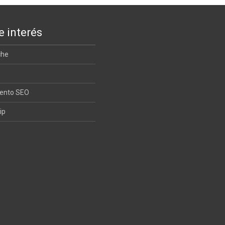
e interés
che
iento SEO
ip