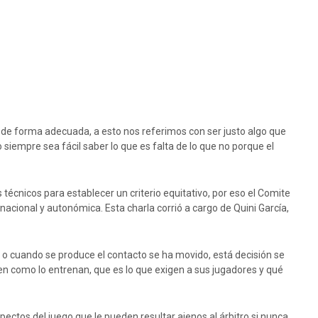
o de forma adecuada, a esto nos referimos con ser justo algo que
siempre sea fácil saber lo que es falta de lo que no porque el
écnicos para establecer un criterio equitativo, por eso el Comite
nacional y autonómica. Esta charla corrió a cargo de Quini García,
o o cuando se produce el contacto se ha movido, está decisión se
uen como lo entrenan, que es lo que exigen a sus jugadores y qué
spectos del juego que le pueden resultar ajenos al árbitro si nunca