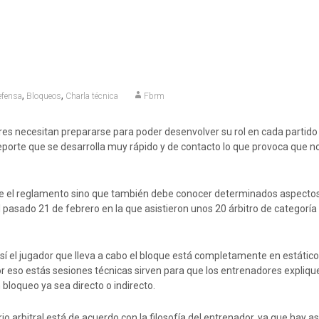
,
,
efensa
Bloqueos
Charla técnica
Fbrm
adores necesitan prepararse para poder desenvolver su rol en cada partid
porte que se desarrolla muy rápido y de contacto lo que provoca que no 
se el reglamento sino que también debe conocer determinados aspectos t
pasado 21 de febrero en la que asistieron unos 20 árbitro de categoría 
sí el jugador que lleva a cabo el bloque está completamente en estátic
por eso estás sesiones técnicas sirven para que los entrenadores expliq
bloqueo ya sea directo o indirecto.
io arbitral está de acuerdo con la filosofía del entrenador, ya que hay a