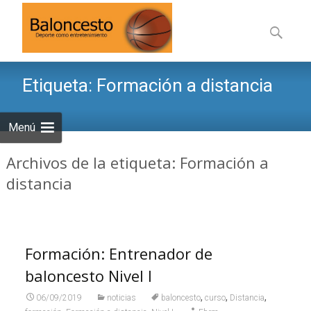
Saltar
al
Buscar:
contenid
Etiqueta:
Formación a distancia
Menú
Archivos de la etiqueta: Formación a
distancia
Formación: Entrenador de
baloncesto Nivel I
,
,
,
06/09/2019
noticias
baloncesto
curso
Distancia