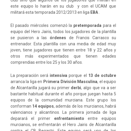
club sino que algunos de los jugadores que militan en
este equipo lo harán en su club y con el UCAM que
militará esta temporada 2012/2013 en liga
EBA
.
El pasado miércoles comenzó la
pretemporada
para el
equipo del Hero Jairis, todos los jugadores de la plantilla
se pusieron a las
órdenes
de Francis Carrasco su
entrenador. Esta plantilla con una media de edad muy
joven, tiene jugadores que tienen entre 18 y 22 años y
otros más experimentados que tienen edades
comprendias entre los 25 y los 30 años.
La preparación será
intensiva
porque el
13 de octubre
arranca la liga en
Primera División Masculina
, el equipo
de Alcantarilla jugará su primer
derbi
, algo que va a ser
bastante habitual durante el año porque juegan hasta 5
equipos de la comunidad murciana. Este grupo los
conforman
14 equipos
, además de los murcianos, habrá
valencianos y alicantinos. La primera jornada de liga
deparará el primer
enfrentamiento
entre equipos
murcianos, se enfrentarán el Hero Jairis de Alcantarilla
contra el CB Begastri. Este equipo será uno de los