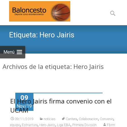
Saltar
al
Buscar:
contenid
Etiqueta:
Hero Jairis
Menú
Archivos de la etiqueta: Hero Jairis
09
El Hero Jairis firma convenio con el
Nov/19
UCAM
,
,
,
09/11/2019
noticias
Cantera
Colaboracion
Convenio
,
,
,
,
equipo
Estructura
Hero Jairis
Liga EBA
Primera División
Fbrm