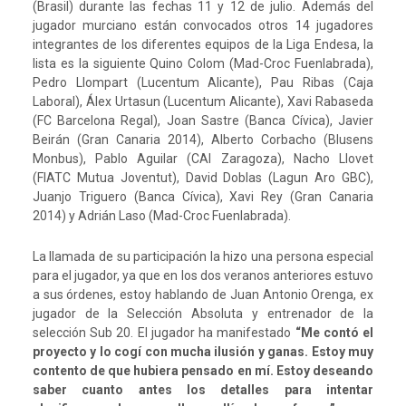
(Brasil) durante las fechas 11 y 12 de julio. Además del
jugador murciano están convocados otros 14 jugadores
integrantes de los diferentes equipos de la Liga Endesa, la
lista es la siguiente Quino Colom (Mad-Croc Fuenlabrada),
Pedro Llompart (Lucentum Alicante), Pau Ribas (Caja
Laboral), Álex Urtasun (Lucentum Alicante), Xavi Rabaseda
(FC Barcelona Regal), Joan Sastre (Banca Cívica), Javier
Beirán (Gran Canaria 2014), Alberto Corbacho (Blusens
Monbus), Pablo Aguilar (CAI Zaragoza), Nacho Llovet
(FIATC Mutua Joventut), David Doblas (Lagun Aro GBC),
Juanjo Triguero (Banca Cívica), Xavi Rey (Gran Canaria
2014) y Adrián Laso (Mad-Croc Fuenlabrada).
La llamada de su participación la hizo una persona especial
para el jugador, ya que en los dos veranos anteriores estuvo
a sus órdenes, estoy hablando de Juan Antonio Orenga, ex
jugador de la Selección Absoluta y entrenador de la
selección Sub 20. El jugador ha manifestado
“Me contó el
proyecto y lo cogí con mucha ilusión y ganas. Estoy muy
contento de que hubiera pensado en mí. Estoy deseando
saber cuanto antes los detalles para intentar