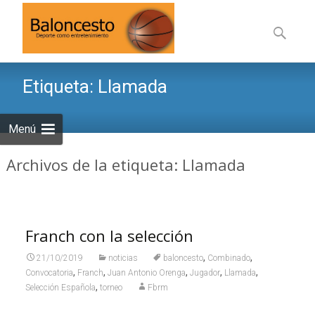
Saltar
al
Buscar:
contenid
Etiqueta:
Llamada
Menú
Archivos de la etiqueta: Llamada
Franch con la selección
,
,
21/10/2019
noticias
baloncesto
Combinado
,
,
,
,
,
Convocatoria
Franch
Juan Antonio Orenga
Jugador
Llamada
,
Selección Española
torneo
Fbrm