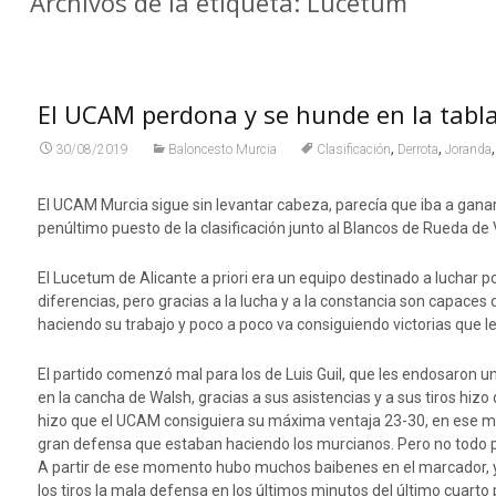
Archivos de la etiqueta: Lucetum
El UCAM perdona y se hunde en la tabl
,
,
30/08/2019
Baloncesto Murcia
Clasificación
Derrota
Joranda
El UCAM Murcia sigue sin levantar cabeza, parecía que iba a ganar 
penúltimo puesto de la clasificación junto al Blancos de Rueda de V
El Lucetum de Alicante a priori era un equipo destinado a lucha
diferencias, pero gracias a la lucha y a la constancia son capace
haciendo su trabajo y poco a poco va consiguiendo victorias que le
El partido comenzó mal para los de Luis Guil, que les endosaron u
en la cancha de Walsh, gracias a sus asistencias y a sus tiros hizo
hizo que el UCAM consiguiera su máxima ventaja 23-30, en ese mo
gran defensa que estaban haciendo los murcianos. Pero no todo po
A partir de ese momento hubo muchos baibenes en el marcador, y l
los tiros la mala defensa en los últimos minutos del último cuar