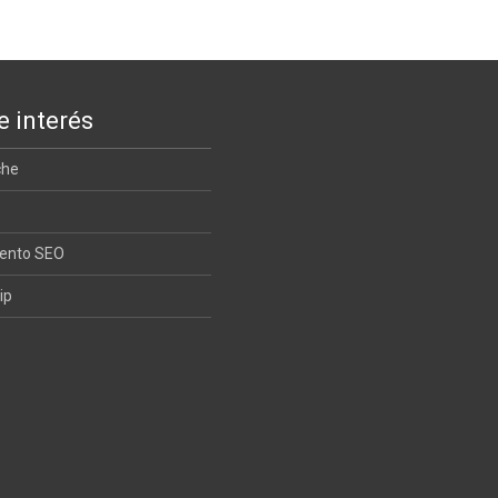
e interés
che
iento SEO
ip