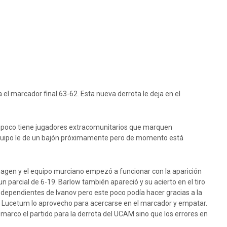
 el marcador final 63-62. Esta nueva derrota le deja en el
ampoco tiene jugadores extracomunitarios que marquen
el equipo le de un bajón próximamente pero de momento está
imagen y el equipo murciano empezó a funcionar con la aparición
un parcial de 6-19. Barlow también apareció y su acierto en el tiro
ependientes de Ivanov pero este poco podía hacer gracias a la
el Lucetum lo aprovecho para acercarse en el marcador y empatar.
arco el partido para la derrota del UCAM sino que los errores en