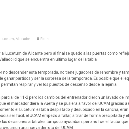
a
,
,
Lucetum
Marcador
Fbrm
al Lucetum de Alicante pero al final se quedo a las puertas como refleja
alladolid que se encuentra en último lugar de la tabla.
r por no descender esta temporada, no tiene jugadores de renombre y t
s de ganar partidos y ser la sorpresa de la temporada. Es posible que 
 permitan respirar y ver los puestos de descenso desde la lejanía.
n parcial de 11-2 pero los cambios del entrenador dieron un lavado de 
 que el marcador diera la vuelta y se pusiera a favor del UCAM gracias a 
mento el Lucetum estaba despistado y desubicado en la cancha, eran d
día ser fácil, el UCAM empezó a fallar, a tirar de forma precipitada y 
as decisiones arbitrales tampoco ayudaban, pero no fue el factor que m
to provocaron una nueva derrota del UCAM.