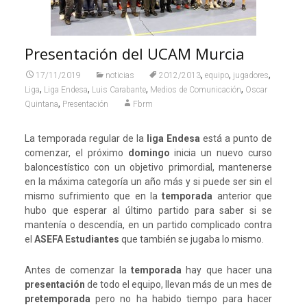
Presentación del UCAM Murcia
,
,
,
17/11/2019
noticias
2012/2013
equipo
jugadores
,
,
,
,
Liga
Liga Endesa
Luis Carabante
Medios de Comunicación
Oscar
,
Quintana
Presentación
Fbrm
La temporada regular de la
liga Endesa
está a punto de
comenzar, el próximo
domingo
inicia un nuevo curso
baloncestístico con un objetivo primordial, mantenerse
en la máxima categoría un año más y si puede ser sin el
mismo sufrimiento que en la
temporada
anterior que
hubo que esperar al último partido para saber si se
mantenía o descendía, en un partido complicado contra
el
ASEFA Estudiantes
que también se jugaba lo mismo.
Antes de comenzar la
temporada
hay que hacer una
presentación
de todo el equipo, llevan más de un mes de
pretemporada
pero no ha habido tiempo para hacer