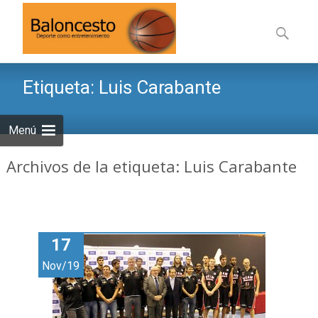
Saltar
al
Buscar:
contenid
Etiqueta:
Luis Carabante
Menú
Archivos de la etiqueta: Luis Carabante
17
Nov/19