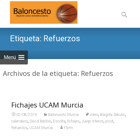
Saltar
al
Buscar:
contenid
Etiqueta:
Refuerzos
Menú
Archivos de la etiqueta: Refuerzos
Fichajes UCAM Murcia
,
,
02/08/2019
Baloncesto Murcia
Alero
Blagota Sekulic
,
,
,
,
,
,
calendario
David Barlow
Escolta
fichajes
Juego Interior
pivot
,
Refuerzos
UCAM Murcia
Fbrm