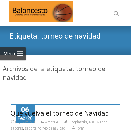
Saltar
al
Buscar:
contenid
Etiqueta:
torneo de navidad
Menú
Archivos de la etiqueta: torneo de
navidad
06
Que vuelva el torneo de Navidad
Feb/20
,
,
06/02/2020
Arbitraje
jugoplastika
Real Madrid
,
,
sabonis
saporta
torneo de navidad
Fbrm