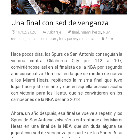
Una final con sed de venganza
,
,
,
19/02/2020
Arbitraje
final
miami heats
NBA
,
,
,
revancha
san antonio spurs
tony parker
venganza
Fbrm
Hace pocos días, los Spurs de San Antonio conseguían la
victoria contra Oklahoma City por 112 a 107,
convirtiéndose así en el finalista de la NBA por segundo
año consecutivo. Una final en la que se medirá de nuevo
a los Miami Heats, repitiendo la misma final que tuvo
lugar hace justo un año y que en aquella ocasión acabó
con victoria para los Heats, que se convirtieron en los
campeones de la NBA del año 2013.
Ahora, un año después, esa final se vuelve a repetir, y los
Spurs de San Antonio volverán a enfrentarse a los Miami
Heats en una final de la NBA que sin duda alguna se
jugará con sed de venganza por parte de los Spurs. A su