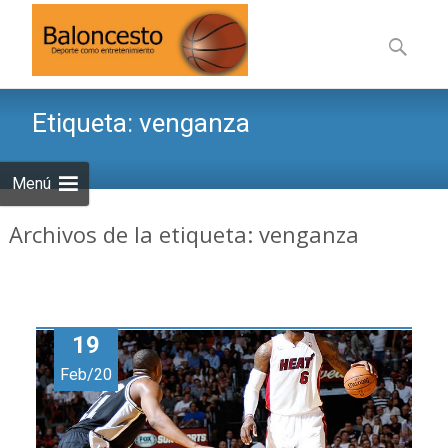
Saltar
al
Buscar:
contenid
Etiqueta:
venganza
Menú
Archivos de la etiqueta: venganza
19
Feb/20