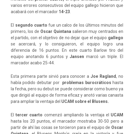
varios errores consecutivos del equipo gallego hicieron que
acabará con el marcador
14-23
.
El
segundo cuarto
fue un calco de los últimos minutos del
primero, los de
Oscar Quintana
salieron muy centrados en
el partido, con el objetivo de no dejar que el equipo
gallego
se acercará, y lo consiguieron, el equipo logro una
diferencia de 16 puntos. En este cuarto Barlow tiro del
equipo anotando 6 puntos y
Jansen
marcó un triple. El
marcador acabo 25-44.
Esta primera parte sirvió para conocer a
Joe Ragland
, no
había podido debutar por
problemas burocráticos
hasta
la fecha, pero su debut se puede considerar como bueno ya
que dirigió al equipo de forma eficaz y anotó varias canasta
para ampliar la ventaja del
UCAM sobre el Blusens.
El
tercer cuarto
comenzó ampliando la ventaja el
UCAM
hasta los 20 puntos, el marcador mostraba 30-50 pero a
partir de ahí las cosas se torcieron para el equipo de
Oscar
Quintana
, el Blusens Monbús creía en la victoría y fue