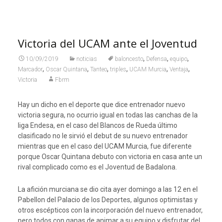
Victoria del UCAM ante el Joventud
,
,
,
10/09/2019
noticias
baloncesto
Defensa
equipo
,
,
,
,
,
,
Marcador
Oscar Quintana
Tanteo
triples
UCAM Murcia
Ventaja
Victoria
Fbrm
Hay un dicho en el deporte que dice entrenador nuevo
victoria segura, no ocurrio igual en todas las canchas de la
liga Endesa, en el caso del Blancos de Rueda último
clasificado no le sirvió el debut de su nuevo entrenador
mientras que en el caso del UCAM Murcia, fue diferente
porque Oscar Quintana debuto con victoria en casa ante un
rival complicado como es el Joventud de Badalona.
La afición murciana se dio cita ayer domingo a las 12 en el
Pabellon del Palacio de los Deportes, algunos optimistas y
otros escépticos con la incorporación del nuevo entrenador,
pero todos con ganas de animar a su equipo y disfrutar del