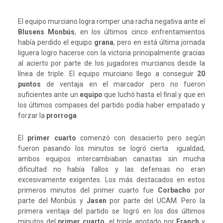
El equipo murciano logra romper una racha negativa ante el
Blusens
Monbús
, en los últimos cinco enfrentamientos
había perdido el equipo
grana
, pero en está última jornada
liguera logro hacerse con la victoria principalmente gracias
al acierto por parte de los jugadores murcianos desde la
línea de triple. El equipo murciano llego a conseguir
20
puntos
de ventaja en el marcador pero no fueron
suficientes ante un
equipo
que luchó hasta el final y que en
los últimos compases del partido podía haber empatado y
forzar la
prorroga
.
El
primer cuarto
comenzó con desacierto pero según
fueron pasando los minutos se logró cierta igualdad,
ambos equipos intercambiaban canastas sin mucha
dificultad no había fallos y las defensas no eran
excesivamente exigentes. Los más destacados en estos
primeros minutos del primer cuarto fue
Corbacho
por
parte del Monbús y
Jasen
por parte del UCAM. Pero la
primera ventaja del partido se logró en los dos últimos
minutos del
primer cuarto,
el triple anotado por
Franch
y