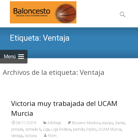
Saltar
al
Buscar:
contenid
Etiqueta:
Ventaja
Menú
Archivos de la etiqueta: Ventaja
Victoria muy trabajada del UCAM
Murcia
,
,
,
28/11/2019
Arbitraje
Blusens Monbus
equipo
Ganar
,
,
,
,
,
,
,
jornada
Jornada 6
Liga
Liga Endesa
partido
triples
UCAM Murcia
,
Ventaja
Victoria
Fbrm