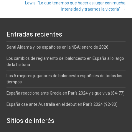
Navegación
Lewis: “Lo que tenemos que hacer es jugar con mucha
intensidad y traernos la victoria”
→
de
entradas
Entradas recientes
Santi Aldama y los españoles en la NBA: enero de 2026
Los cambios de reglamento del baloncesto en España a lo largo
de la historia
Los 5 mejores jugadores de baloncesto españoles de todos los
tiempos
España reacciona ante Grecia en París 2024 y sigue viva (84-77)
España cae ante Australia en el debut en París 2024 (92-80)
Sitios de interés