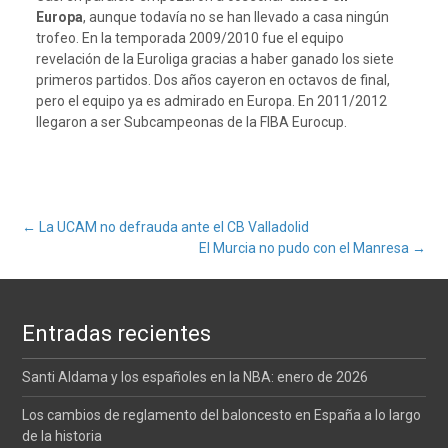
Europa
, aunque todavía no se han llevado a casa ningún
trofeo. En la temporada 2009/2010 fue el equipo
revelación de la Euroliga gracias a haber ganado los siete
primeros partidos. Dos años cayeron en octavos de final,
pero el equipo ya es admirado en Europa. En 2011/2012
llegaron a ser Subcampeonas de la FIBA Eurocup.
Navegación
←
La UCAM no defrauda ante el CB Valladolid
El Murcia no pudo con el Manresa
→
de
Entradas recientes
entradas
Santi Aldama y los españoles en la NBA: enero de 2026
Los cambios de reglamento del baloncesto en España a lo largo
de la historia