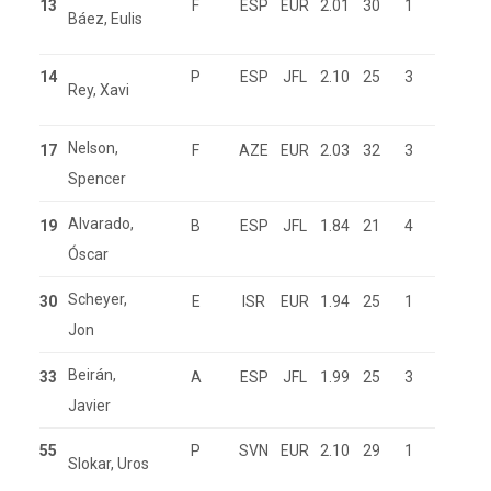
13
F
ESP
EUR
2.01
30
1
Báez, Eulis
14
P
ESP
JFL
2.10
25
3
Rey, Xavi
Nelson,
17
F
AZE
EUR
2.03
32
3
Spencer
Alvarado,
19
B
ESP
JFL
1.84
21
4
Óscar
Scheyer,
30
E
ISR
EUR
1.94
25
1
Jon
Beirán,
33
A
ESP
JFL
1.99
25
3
Javier
55
P
SVN
EUR
2.10
29
1
Slokar, Uros