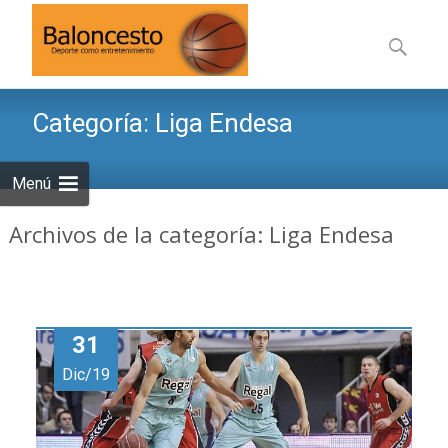
Saltar
al
Buscar:
contenid
Categoría:
Liga Endesa
Menú
Archivos de la categoría: Liga Endesa
31
Dic/19