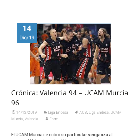
14
Dic/19
Crónica: Valencia 94 – UCAM Murcia
96
,
,
14/12/2019
Liga Endesa
ACB
Liga Endesa
UCAM
,
Murcia
Valencia
Fbrm
El UCAM Murcia se cobró su
particular venganza
al