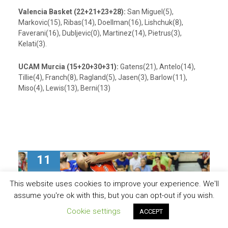
Valencia Basket (22+21+23+28):
San Miguel(5),
Markovic(15), Ribas(14), Doellman(16), Lishchuk(8),
Faverani(16), Dubljevic(0), Martinez(14), Pietrus(3),
Kelati(3).
UCAM Murcia (15+20+30+31):
Gatens(21), Antelo(14),
Tillie(4), Franch(8), Ragland(5), Jasen(3), Barlow(11),
Miso(4), Lewis(13), Berni(13)
11
Dic/19
This website uses cookies to improve your experience. We'll
assume you're ok with this, but you can opt-out if you wish.
Cookie settings
ACCEPT