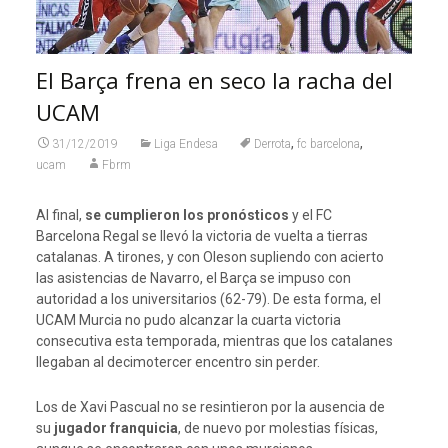
El Barça frena en seco la racha del
UCAM
,
,
31/12/2019
Liga Endesa
Derrota
fc barcelona
ucam
Fbrm
Al final,
se cumplieron los pronósticos
y el FC
Barcelona Regal se llevó la victoria de vuelta a tierras
catalanas. A tirones, y con Oleson supliendo con acierto
las asistencias de Navarro, el Barça se impuso con
autoridad a los universitarios (62-79). De esta forma, el
UCAM Murcia no pudo alcanzar la cuarta victoria
consecutiva esta temporada, mientras que los catalanes
llegaban al decimotercer encentro sin perder.
Los de Xavi Pascual no se resintieron por la ausencia de
su
jugador franquicia
, de nuevo por molestias físicas,