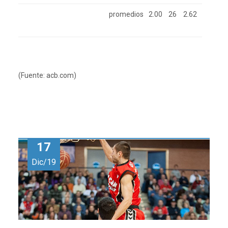
promedios
2.00
26
2.62
(Fuente: acb.com)
17
Dic/19