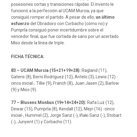
posesiones cortas y transiciones rápidas. El invento le
funcionó a la perfección al UCAM Murcia, ya que
consiguió romper el partido. A pesar de ello,
un último
esfuerzo
del Obradoiro con Corbacho (cómo no) y
Pumprla consiguió poner incertidumbre sobre el
vencedor final, que fue cortada de sano por un acertado
Miso desde la línea de triple.
FICHA TÉCNICA:
83 – UCAM Murcia (15+21+19+28):
Ragland (11),
Gatens (8), Berni Rodríguez (12), Antelo (3), Lewis (12) -
cinco inicial-, Tillie (9), Franch (8), Juan Jasen (2), Barlow
(9) y Miso (9).
77 – Blusens Monbus (19+14+24+20):
Rafa Luz (12),
Dewar (15), Pumprla (8), Kendall (12), Mejri (16) -cinco
inicial-, Hummel (2), Jorge Sanz (-), Iñaki Sanz (-), Stobart
(-), Junyent (1) y Corbacho (11).