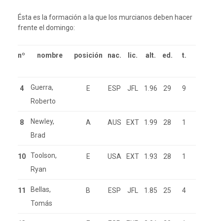
Ésta es la formación a la que los murcianos deben hacer
frente el domingo:
nº
nombre
posición
nac.
lic.
alt.
ed.
t.
Guerra,
4
E
ESP
JFL
1.96
29
9
Roberto
Newley,
8
A
AUS
EXT
1.99
28
1
Brad
Toolson,
10
E
USA
EXT
1.93
28
1
Ryan
Bellas,
11
B
ESP
JFL
1.85
25
4
Tomás