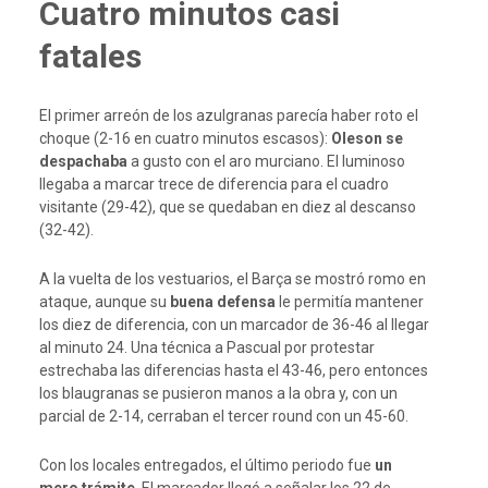
Cuatro minutos casi
fatales
El primer arreón de los azulgranas parecía haber roto el
choque (2-16 en cuatro minutos escasos):
Oleson se
despachaba
a gusto con el aro murciano. El luminoso
llegaba a marcar trece de diferencia para el cuadro
visitante (29-42), que se quedaban en diez al descanso
(32-42).
A la vuelta de los vestuarios, el Barça se mostró romo en
ataque, aunque su
buena defensa
le permitía mantener
los diez de diferencia, con un marcador de 36-46 al llegar
al minuto 24. Una técnica a Pascual por protestar
estrechaba las diferencias hasta el 43-46, pero entonces
los blaugranas se pusieron manos a la obra y, con un
parcial de 2-14, cerraban el tercer round con un 45-60.
Con los locales entregados, el último periodo fue
un
mero trámite
. El marcador llegó a señalar los 22 de