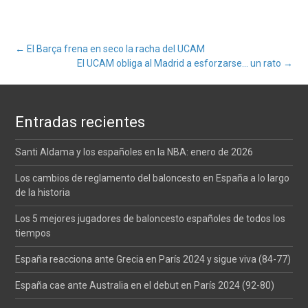
Navegación
←
El Barça frena en seco la racha del UCAM
El UCAM obliga al Madrid a esforzarse… un rato
→
de
Entradas recientes
entradas
Santi Aldama y los españoles en la NBA: enero de 2026
Los cambios de reglamento del baloncesto en España a lo largo
de la historia
Los 5 mejores jugadores de baloncesto españoles de todos los
tiempos
España reacciona ante Grecia en París 2024 y sigue viva (84-77)
España cae ante Australia en el debut en París 2024 (92-80)