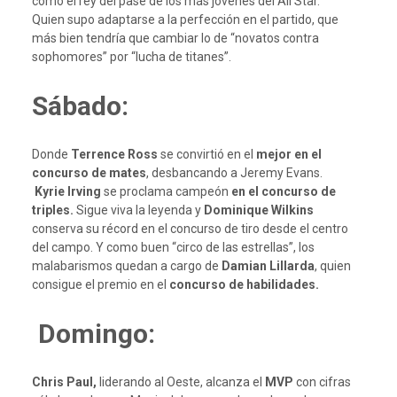
como el rey del pase de los más jóvenes del All Star.
Quien supo adaptarse a la perfección en el partido, que
más bien tendría que cambiar lo de “novatos contra
sophomores” por “lucha de titanes”.
Sábado:
Donde
Terrence Ross
se convirtió en el
mejor en el
concurso de mates
, desbancando a Jeremy Evans.
Kyrie Irving
se proclama campeón
en el concurso de
triples.
Sigue viva la leyenda y
Dominique Wilkins
conserva su récord en el concurso de tiro desde el centro
del campo. Y como buen “circo de las estrellas”, los
malabarismos quedan a cargo de
Damian Lillarda
, quien
consigue el premio en el
concurso de habilidades.
Domingo:
Chris Paul,
liderando al Oeste,
alcanza el
MVP
con cifras