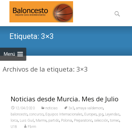
Saltar
al
Buscar:
contenid
Etiqueta:
3×3
Menú
Archivos de la etiqueta: 3×3
Noticias desde Murcia. Mes de Julio
,
,
12/04/2020
noticias
3x3
amaya valdemoro
,
,
,
,
,
,
baloncesto
concurso
Equipos Internacionales
Europeo
jpg
Leyendas
,
,
,
,
,
,
,
,
lorca
Luis Guil
Marme
partido
Polonia
Preparatorio
selección
torneo
U18
Fbrm