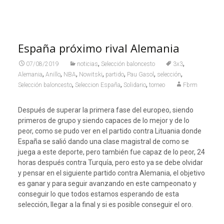
España próximo rival Alemania
,
,
07/08/2019
noticias
Selección baloncesto
3x3
,
,
,
,
,
,
,
Alemania
Anillo
NBA
Nowitski
partido
Pau Gasol
selección
,
,
,
Selección baloncesto
Seleccion España
Solidario
torneo
Fbrm
Después de superar la primera fase del europeo, siendo
primeros de grupo y siendo capaces de lo mejor y de lo
peor, como se pudo ver en el partido contra Lituania donde
España se salió dando una clase magistral de como se
juega a este deporte, pero también fue capaz de lo peor, 24
horas después contra Turquía, pero esto ya se debe olvidar
y pensar en el siguiente partido contra Alemania, el objetivo
es ganar y para seguir avanzando en este campeonato y
conseguir lo que todos estamos esperando de esta
selección, llegar a la final y si es posible conseguir el oro.