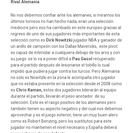
Rival Alemania
No nos debemos confiar ante los alemanes, si miramos los
últimos torneos no han hecho nada, eran una selección
mediocre pero eso ha cambiado en este europeo gracias al
regreso de uno de sus jugadores más importantes de esta
selección como es
Dirk Nowitzki
jugador NBA y ganador de
un anillo de campeón con los Dallas Mavericks, este pivot
es capaz de intimidar a cualquiera debajo de los aros y con
su juego se lo va a poner difícil a
Pau Gasol
recuperado
para el partido después de lesionarse el tobillo lo cual
impidió que pudiera jugar contra los turcos. Pero Alemania
no solo es Nowitzki en la zona le acompaña otro jugador
que no estaba presente en la selección desde el 2008 como
es
Chris Kaman,
estos dos jugadores liderarán al equipo
durante el partido, llevarán el peso anotador de su
selección. Este es el rasgo positivo de los alemanes pero
también tienen su aspecto negativo y del cual nos debemos
aprovechar y es el juego exterior, tiene un muy buen alero
como es Robert Benzing, pero los sustitutos para este
jugador no mantienen el nivel necesario y España deberá