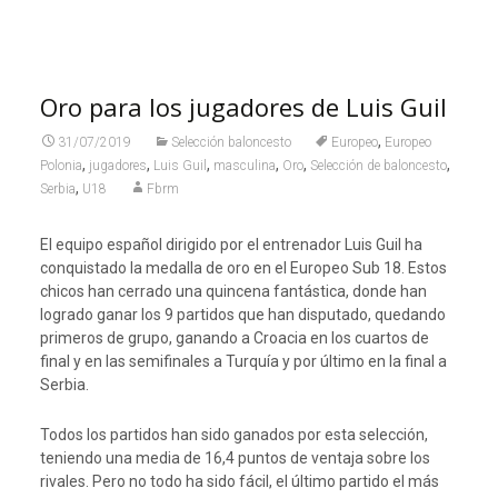
Oro para los jugadores de Luis Guil
,
31/07/2019
Selección baloncesto
Europeo
Europeo
,
,
,
,
,
,
Polonia
jugadores
Luis Guil
masculina
Oro
Selección de baloncesto
,
Serbia
U18
Fbrm
El equipo español dirigido por el entrenador Luis Guil ha
conquistado la medalla de oro en el Europeo Sub 18. Estos
chicos han cerrado una quincena fantástica, donde han
logrado ganar los 9 partidos que han disputado, quedando
primeros de grupo, ganando a Croacia en los cuartos de
final y en las semifinales a Turquía y por último en la final a
Serbia.
Todos los partidos han sido ganados por esta selección,
teniendo una media de 16,4 puntos de ventaja sobre los
rivales. Pero no todo ha sido fácil, el último partido el más