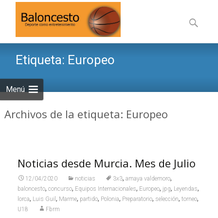
Saltar
al
Buscar:
contenid
Etiqueta:
Europeo
Menú
Archivos de la etiqueta: Europeo
Noticias desde Murcia. Mes de Julio
,
,
12/04/2020
noticias
3x3
amaya valdemoro
,
,
,
,
,
,
baloncesto
concurso
Equipos Internacionales
Europeo
jpg
Leyendas
,
,
,
,
,
,
,
,
lorca
Luis Guil
Marme
partido
Polonia
Preparatorio
selección
torneo
U18
Fbrm