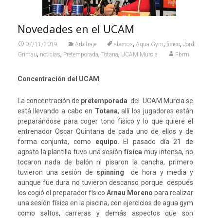
Novedades en el UCAM
,
,
,
07/11/2019
Arbitraje
abonos
Aqua Gym
fisico
Jordi
,
,
,
,
Grimau
noticias
Pretemporada
Totana
UCAM Murcia
Fbrm
Concentración del UCAM
La concentración de
pretemporada
del UCAM Murcia se
está llevando a cabo en
Totana
, allí los jugadores están
preparándose para coger tono físico y lo que quiere el
entrenador Oscar Quintana de cada uno de ellos y de
forma conjunta, como
equipo
. El pasado día 21 de
agosto la plantilla tuvo una sesión
física
muy intensa, no
tocaron nada de balón ni pisaron la cancha, primero
tuvieron una sesión de
spinning
de hora y media y
aunque fue dura no tuvieron descanso porque después
los cogió el preparador físico
Arnau Moreno
para realizar
una sesión física en la piscina, con ejercicios de agua gym
como saltos, carreras y demás aspectos que son