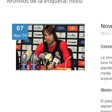
Archivos de la etiqueta: fisico
Nov
07
07/1
Nov/19
Conce
La con
tono f
plantil
media 
la pisc
Abonos
El pas
septie
nueva 