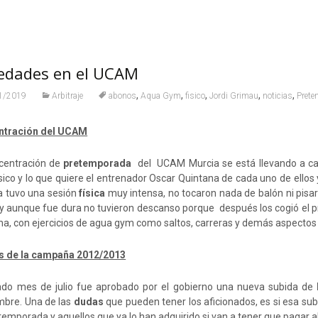
edades en el UCAM
,
,
,
,
,
1/2019
Arbitraje
abonos
Aqua Gym
fisico
Jordi Grimau
noticias
Pret
ntración del UCAM
centración de
pretemporada
del UCAM Murcia se está llevando a c
ísico y lo que quiere el entrenador Oscar Quintana de cada uno de ello
la tuvo una sesión
física
muy intensa, no tocaron nada de balón ni pisa
y aunque fue dura no tuvieron descanso porque después los cogió el p
ina, con ejercicios de agua gym como saltos, carreras y demás aspectos 
 de la campaña 2012/2013
ado mes de julio fue aprobado por el gobierno una nueva subida de
mbre. Una de las
dudas
que pueden tener los aficionados, es si esa sub
temporada y aquellos que ya lo han adquirido si van a tener que pagar 