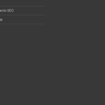
iento SEO
ip