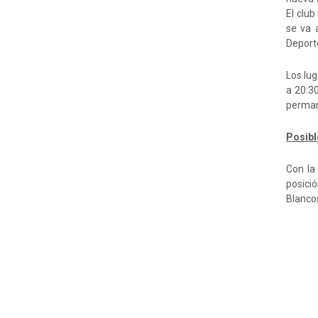
El club
se va 
Deport
Los lug
a 20:30
permane
Posibl
Con la
posici
Blanco