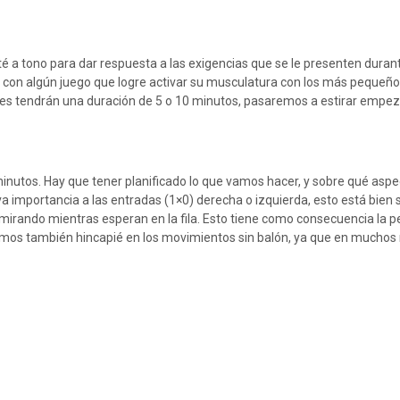
é a tono para dar respuesta a las exigencias que se le presenten durant
con algún juego que logre activar su musculatura con los más pequeños, 
es tendrán una duración de 5 o 10 minutos, pasaremos a estirar empezand
inutos. Hay que tener planificado lo que vamos hacer, y sobre qué aspe
 importancia a las entradas (1×0) derecha o izquierda, esto está bien si
mirando mientras esperan en la fila. Esto tiene como consecuencia la pe
 Haremos también hincapié en los movimientos sin balón, ya que en mucho