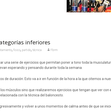
ategorías inferiores
,
,
,
ntamiento
fisico
partido
técnica
Fbrm
izar una serie de ejercicios que permitan poner a tono toda la musculatu
 llevan esperando y pensando durante toda la semana.
os de duración. Esto va a ir en función de la hora a la que citemos a nue
s músculos sino que realizaremos ejercicios que tengan que ver con el j
relacionada con la técnica del baloncesto.
esivamente y volver a unos momentos de calma antes de que se inicie 