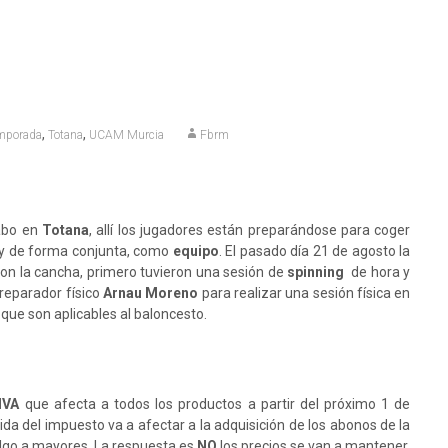
,
,
emporada
Totana
UCAM Murcia
Fbrm
abo en
Totana
, allí los jugadores están preparándose para coger
s y de forma conjunta, como
equipo
. El pasado día 21 de agosto la
ron la cancha, primero tuvieron una sesión de
spinning
de hora y
reparador físico
Arnau Moreno
para realizar una sesión física en
que son aplicables al baloncesto.
IVA
que afecta a todos los productos a partir del próximo 1 de
ida del impuesto va a afectar a la adquisición de los abonos de la
algo a mayores. La respuesta es
NO
los precios se van a mantener.