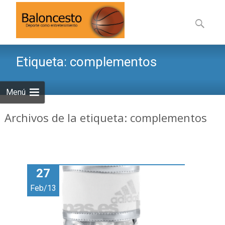
Saltar
al
Buscar:
contenid
Etiqueta:
complementos
Menú
Archivos de la etiqueta: complementos
27
Feb/13