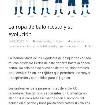
La ropa de baloncesto y su
evolución
,
02/12/2013
Atemporales
noticias
equipación
,
,
baloncesto
evolución moda baloncesto
ropas baloncesto
Fbrm
La indumentaria de los jugadores de básquet ha variado
mucho desde los inicios de este deporte hasta la época
actual. No solo ha sido cuestión de moda, sino también
de la
evolución en los tejidos
que permiten una mayor
transpiración y comodidad para el jugador.
Los uniformes de la primera mitad del siglo XX
recordaban bastante a la
ropa interior
. Comenzaron
siendo una camiseta sin mangas con el nombre del
equipo en el pecho y unos pantalones cortos sin dibujos