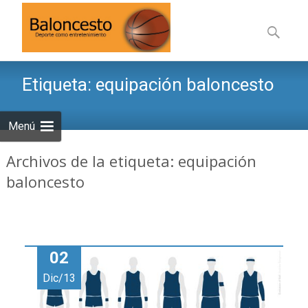
Saltar
al
Buscar:
contenid
Etiqueta:
equipación baloncesto
Menú
Archivos de la etiqueta: equipación
baloncesto
02
Dic/13