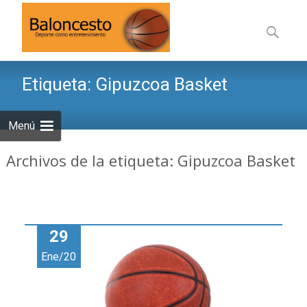
Saltar
al
Buscar:
contenid
Etiqueta:
Gipuzcoa Basket
Menú
Archivos de la etiqueta: Gipuzcoa Basket
29
Ene/20