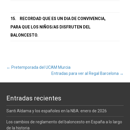
15.
RECORDAD QUE ES UN DIA DE CONVIVENCIA,
PARA QUE LOS NIÑOS/AS DISFRUTEN DEL
BALONCESTO.
Navegación
←
Pretemporada del UCAM Murcia
Entradas para ver al Regal Barcelona
→
de
Entradas recientes
entradas
Santi Aldama y los españoles en la NBA: enero de 2026
Los cambios de reglamento del baloncesto en España a lo largo
de la historia