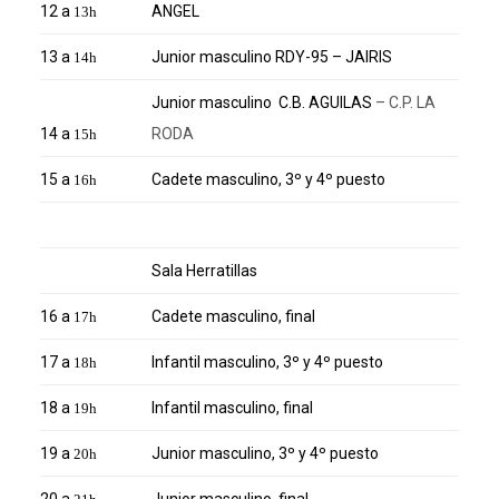
12 a
ANGEL
13h
13 a
Junior masculino RDY-95 – JAIRIS
14h
Junior masculino C.B. AGUILAS
–
C.P. LA
14 a
RODA
15h
15 a
Cadete masculino, 3º y 4º puesto
16h
Sala Herratillas
16 a
Cadete masculino, final
17h
17 a
Infantil masculino, 3º y 4º puesto
18h
18 a
Infantil masculino, final
19h
19 a
Junior masculino, 3º y 4º puesto
20h