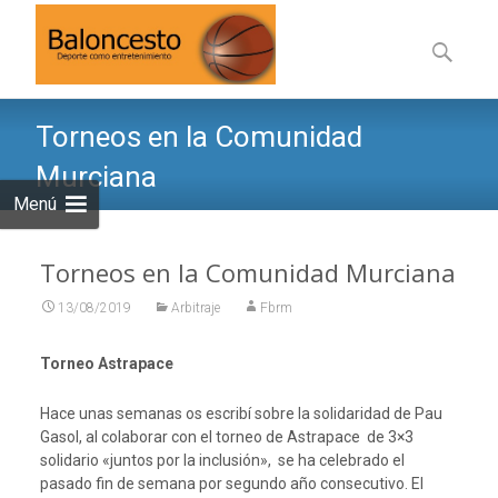
Saltar
al
Buscar:
contenid
Torneos en la Comunidad
Murciana
Menú
Torneos en la Comunidad Murciana
13/08/2019
Arbitraje
Fbrm
Torneo Astrapace
Hace unas semanas os escribí sobre la solidaridad de Pau
Gasol, al colaborar con el torneo de Astrapace de 3×3
solidario «juntos por la inclusión», se ha celebrado el
pasado fin de semana por segundo año consecutivo. El