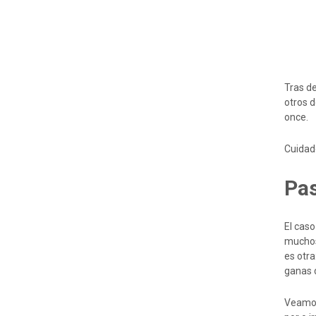
Tras d
otros 
once.
Cuidado
Pas
El caso
muchos
es otra
ganas d
Veamos