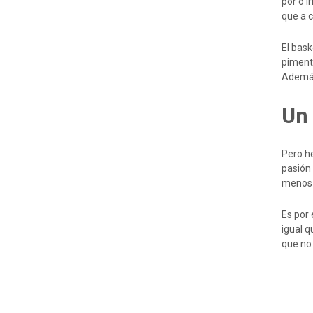
por o i
que a c
El bas
pimento
Además
Un 
Pero h
pasión
menos 
Es por 
igual q
que no 