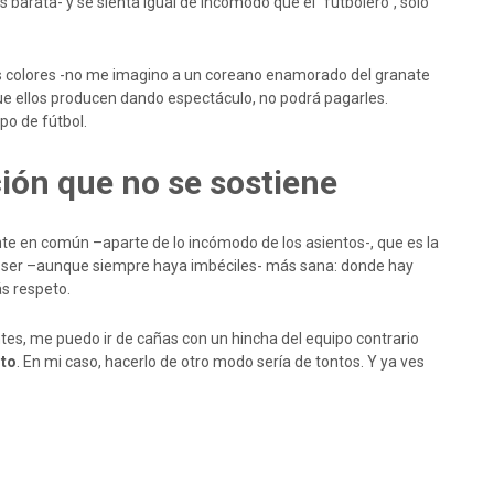
arata- y se sienta igual de incómodo que el “futbolero”, sólo
os colores -no me imagino a un coreano enamorado del granate
 que ellos producen dando espectáculo, no podrá pagarles.
o de fútbol.
ón que no se sostiene
e en común –aparte de lo incómodo de los asientos-, que es la
ele ser –aunque siempre haya imbéciles- más sana: donde hay
s respeto.
ntes, me puedo ir de cañas con un hincha del equipo contrario
sto
. En mi caso, hacerlo de otro modo sería de tontos. Y ya ves