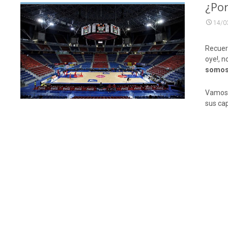
¿Por
14/0
Recuerd
oye!, n
somos
Vamos 
sus ca