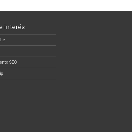
e interés
che
iento SEO
ip