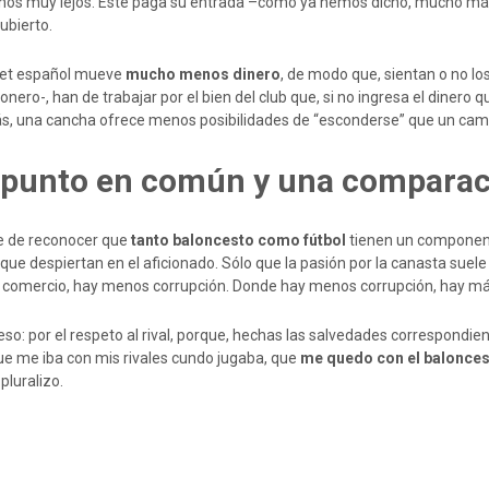
rnos muy lejos. Éste paga su entrada –como ya hemos dicho, mucho más b
ubierto.
ket español mueve
mucho menos dinero
, de modo que, sientan o no l
nero-, han de trabajar por el bien del club que, si no ingresa el dinero
, una cancha ofrece menos posibilidades de “esconderse” que un camp
punto en común y una comparaci
e de reconocer que
tanto baloncesto como fútbol
tienen un component
 que despiertan en el aficionado. Sólo que la pasión por la canasta su
comercio, hay menos corrupción. Donde hay menos corrupción, hay má
eso: por el respeto al rival, porque, hechas las salvedades correspondie
ue me iba con mis rivales cundo jugaba, que
me quedo con el balonce
pluralizo.