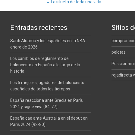
Navegación
←
La silueta de toda una vida
de
Entradas recientes
Sitios d
entradas
Santi Aldama y los españoles en la NBA:
comprar co
enero de 2026
pelotas
Los cambios de reglamento del
Posicionam
baloncesto en España a lo largo de la
historia
rojadirecta v
Los 5 mejores jugadores de baloncesto
españoles de todos los tiempos
España reacciona ante Grecia en París
2024 y sigue viva (84-77)
España cae ante Australia en el debut en
París 2024 (92-80)