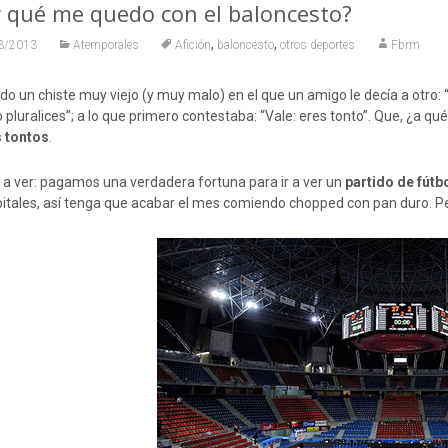
 qué me quedo con el baloncesto?
,
,
3/2013
Atemporales
Afición
baloncesto
otros deportes
Fbrm
o un chiste muy viejo (y muy malo) en el que un amigo le decía a otro: “
o pluralices”; a lo que primero contestaba: “Vale: eres tonto”. Que, ¿a q
 tontos
.
a ver: pagamos una verdadera fortuna para ir a ver un
partido de fútbo
pitales, así tenga que acabar el mes comiendo chopped con pan duro. P