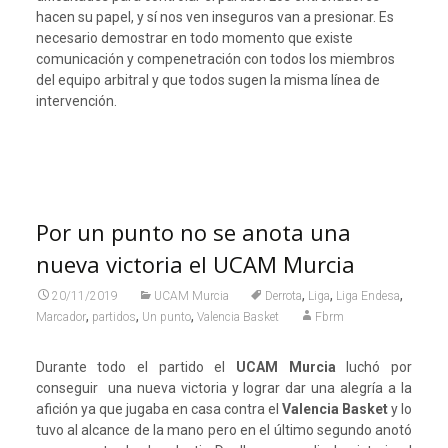
hacen su papel, y sí nos ven inseguros van a presionar. Es
necesario demostrar en todo momento que existe
comunicación y compenetración con todos los miembros
del equipo arbitral y que todos sugen la misma línea de
intervención.
Por un punto no se anota una
nueva victoria el UCAM Murcia
,
,
,
20/11/2019
UCAM Murcia
Derrota
Liga
Liga Endesa
,
,
,
Marcador
partidos
Un punto
Valencia Basket
Fbrm
Durante todo el partido el
UCAM Murcia
luchó por
conseguir una nueva victoria y lograr dar una alegría a la
afición ya que jugaba en casa contra el
Valencia Basket
y lo
tuvo al alcance de la mano pero en el último segundo anotó