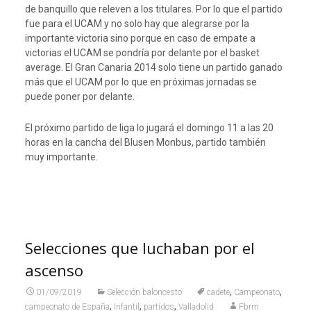
de banquillo que releven a los titulares. Por lo que el partido
fue para el UCAM y no solo hay que alegrarse por la
importante victoria sino porque en caso de empate a
victorias el UCAM se pondría por delante por el basket
average. El Gran Canaria 2014 solo tiene un partido ganado
más que el UCAM por lo que en próximas jornadas se
puede poner por delante.
El próximo partido de liga lo jugará el domingo 11 a las 20
horas en la cancha del Blusen Monbus, partido también
muy importante.
Selecciones que luchaban por el
ascenso
,
,
01/09/2019
Selección baloncesto
cadete
Campeonato
,
,
,
campeonato de España
Infantil
partidos
Valladolid
Fbrm