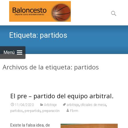
Saltar
al
Buscar:
contenid
Etiqueta:
partidos
Menú
Archivos de la etiqueta: partidos
El pre – partido del equipo arbitral.
,
,
11/04/2020
Arbitraje
arbitraje
oficiales de mesa
,
,
partidos
pre-partido
preparación
Fbrm
Existe la falsa idea, de