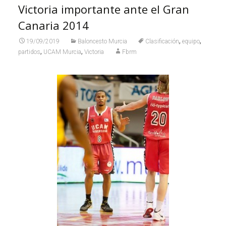
Victoria importante ante el Gran
Canaria 2014
,
,
19/09/2019
Baloncesto Murcia
Clasificación
equipo
,
,
partidos
UCAM Murcia
Victoria
Fbrm