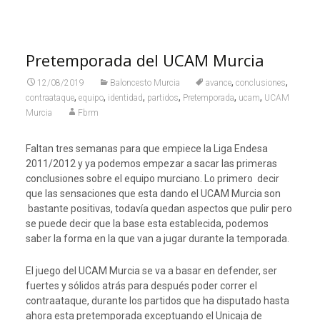
Pretemporada del UCAM Murcia
,
,
12/08/2019
Baloncesto Murcia
avance
conclusiones
,
,
,
,
,
,
contraataque
equipo
identidad
partidos
Pretemporada
ucam
UCAM
Murcia
Fbrm
Faltan tres semanas para que empiece la Liga Endesa
2011/2012 y ya podemos empezar a sacar las primeras
conclusiones sobre el equipo murciano. Lo primero decir
que las sensaciones que esta dando el UCAM Murcia son
bastante positivas, todavía quedan aspectos que pulir pero
se puede decir que la base esta establecida, podemos
saber la forma en la que van a jugar durante la temporada.
El juego del UCAM Murcia se va a basar en defender, ser
fuertes y sólidos atrás para después poder correr el
contraataque, durante los partidos que ha disputado hasta
ahora esta pretemporada exceptuando el Unicaja de