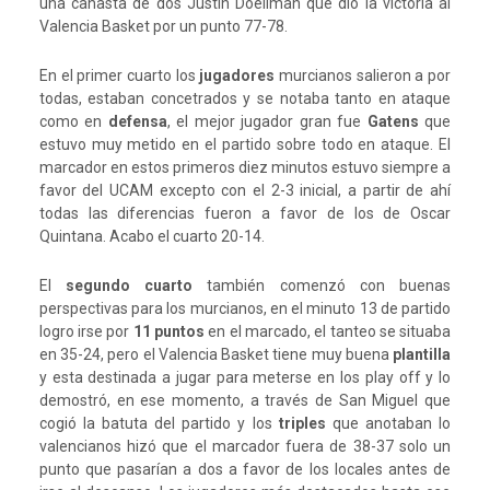
una canasta de dos Justin Doellman que dio la victoria al
Valencia Basket por un punto 77-78.
En el primer cuarto los
jugadores
murcianos salieron a por
todas, estaban concetrados y se notaba tanto en ataque
como en
defensa
, el mejor jugador gran fue
Gatens
que
estuvo muy metido en el partido sobre todo en ataque. El
marcador en estos primeros diez minutos estuvo siempre a
favor del UCAM excepto con el 2-3 inicial, a partir de ahí
todas las diferencias fueron a favor de los de Oscar
Quintana. Acabo el cuarto 20-14.
El
segundo cuarto
también comenzó con buenas
perspectivas para los murcianos, en el minuto 13 de partido
logro irse por
11 puntos
en el marcado, el tanteo se situaba
en 35-24, pero el Valencia Basket tiene muy buena
plantilla
y esta destinada a jugar para meterse en los play off y lo
demostró, en ese momento, a través de San Miguel que
cogió la batuta del partido y los
triples
que anotaban lo
valencianos hizó que el marcador fuera de 38-37 solo un
punto que pasarían a dos a favor de los locales antes de