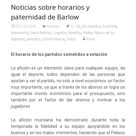
Noticias sobre horarios y
paternidad de Barlow
,
,
,
22/10/2019
noticias
12:30
Aficionados
Australia
,
,
,
,
,
baloncesto
David Barlow
Jugador
Pabellón
Padre
Palacio de los
,
,
,
Deportes
partidos
UCAM Murcia
Votos
Fbrm
El horario de los partidos sometidos a votación
La afición es un elemento clave para cualquier equipo, da
igual el deporte, todos dependen de las personas que
asistan a ver el partido, no solo a nivel económico un factor
muy importante, ya que a través de los abonos se logra un
importante monto económico para el presupuesto, sino
también por el factor de dar ánimos y motivar a los
jugadores.
La afición murciana ha demostrado durante toda la
temporada la fidelidad a su equipo apoyándole en los
buenos y en los malos momentos, haciendo que el Palacio