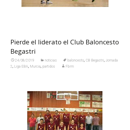
Pierde el liderato el Club Baloncesto
Begastri
,
,
24/08/2019
noticias
baloncesto
CB Begastri
Jornada
,
,
,
2
Liga EBA
Murcia
partidos
Fbrm