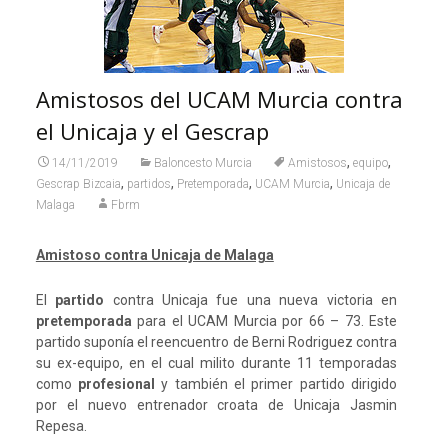
Amistosos del UCAM Murcia contra
el Unicaja y el Gescrap
,
,
14/11/2019
Baloncesto Murcia
Amistosos
equipo
,
,
,
,
Gescrap Bizcaia
partidos
Pretemporada
UCAM Murcia
Unicaja de
Malaga
Fbrm
Amistoso contra Unicaja de Malaga
El
partido
contra Unicaja fue una nueva victoria en
pretemporada
para el UCAM Murcia por 66 – 73. Este
partido suponía el reencuentro de Berni Rodriguez contra
su ex-equipo, en el cual milito durante 11 temporadas
como
profesional
y también el primer partido dirigido
por el nuevo entrenador croata de Unicaja Jasmin
Repesa.