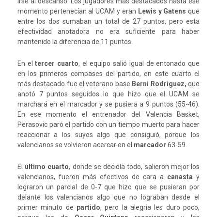
irse al descanso. Los jugadores más destacados hasta ese
momento pertenecían al UCAM y eran
Lewis y Gatens
que
entre los dos sumaban un total de 27 puntos, pero esta
efectividad anotadora no era suficiente para haber
mantenido la diferencia de 11 puntos.
En el
tercer cuarto
, el equipo salió igual de entonado que
en los primeros compases del partido, en este cuarto el
más destacado fue el veterano base
Berni Rodriguez,
que
anotó 7 puntos seguidos lo que hizo que el UCAM se
marchará en el marcador y se pusiera a 9 puntos (55-46).
En ese momento el entrenador del Valencia Basket,
Perasovic paró el partido con un tiempo muerto para hacer
reaccionar a los suyos algo que consiguió, porque los
valencianos se volvieron acercar en el
marcador
63-59.
El
último cuarto
, donde se decidía todo, salieron mejor los
valencianos, fueron más efectivos de cara a
canasta
y
lograron un parcial de 0-7 que hizo que se pusieran por
delante los valencianos algo que no lograban desde el
primer minuto de
partido
, pero la alegría les duro poco,