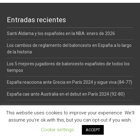
Entradas recientes
Santi Aldama y los españoles en la NBA: enero de 2026
Los cambios de reglamento del baloncesto en España a lo largo
de la historia
Los 5 mejores jugadores de baloncesto españoles de todos los
tiempos
España reacciona ante Grecia en París 2024 y sigue viva (84-77)
España cae ante Australia en el debut en París 2024 (92-80)
Sitios de interés
This website uses cookies to improve your experience. We'll
assume you're ok with this, but you can opt-out if you wish.
comprar coche
Cookie settings
ACCEPT
pelotas