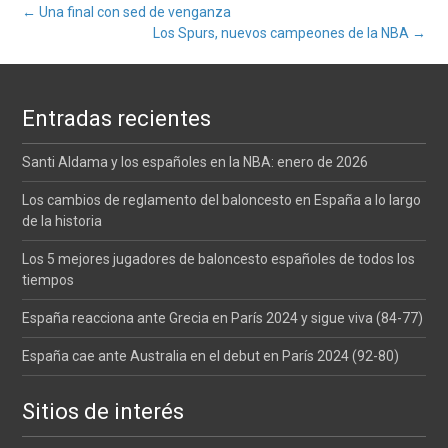
Navegación
←
Una final con sed de venganza
Los Spurs, nuevos campeones de la NBA
→
de
Entradas recientes
entradas
Santi Aldama y los españoles en la NBA: enero de 2026
Los cambios de reglamento del baloncesto en España a lo largo
de la historia
Los 5 mejores jugadores de baloncesto españoles de todos los
tiempos
España reacciona ante Grecia en París 2024 y sigue viva (84-77)
España cae ante Australia en el debut en París 2024 (92-80)
Sitios de interés