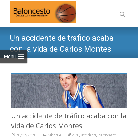
Saltar
al
Buscar:
contenid
Un accidente de tráfico acaba
con la vida de Carlos Montes
Menú
Un accidente de tráfico acaba con la
vida de Carlos Montes
,
,
,
20/02/2020
Arbitraje
ACB
accidente
baloncesto